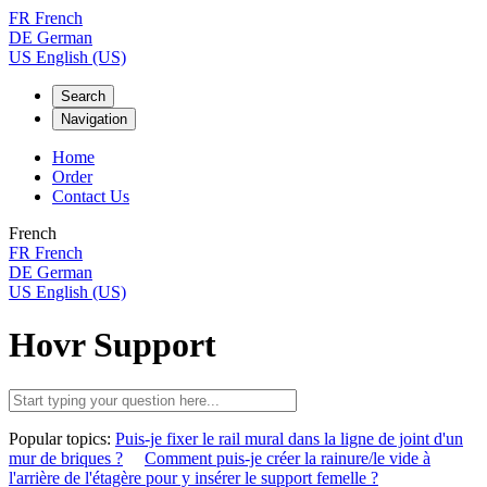
FR
French
DE
German
US
English (US)
Search
Navigation
Home
Order
Contact Us
French
FR
French
DE
German
US
English (US)
Hovr Support
Popular topics:
Puis-je fixer le rail mural dans la ligne de joint d'un
mur de briques ?
Comment puis-je créer la rainure/le vide à
l'arrière de l'étagère pour y insérer le support femelle ?